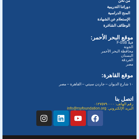
من نحن
دوراتنا التدريبية
المنح الدراسية
الإستعلام عن الشهادة
الوظائف الشاغرة
موقع البحر الأحمر:
فيلا F-05B
الجونة
محافظة البحر الأحمر
البستان
الغردقة
مصر
موقع القاهرة:
١٠ شارع الديوان – جاردن سيتي – القاهرة – مصر
اتصل بنا
رقم الهاتف: ٠١٢٧٥٧٩٠٠٠٠
البريد الإلكتروني: info@rsyfoundation.org