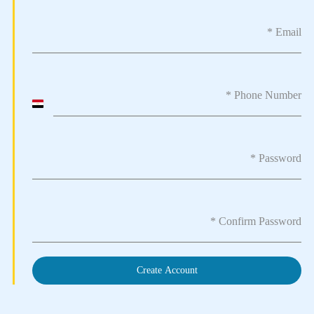
*
Email
*
Phone Number
Egypt
+20
*
Password
*
Confirm Password
Create Account