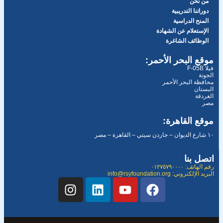
من نحن
دوراتنا التدريبية
المنح الدراسية
الإستعلام عن الشهادة
الوظائف الشاغرة
موقع البحر الأحمر:
فيلا F-05B
الجونة
محافظة البحر الأحمر
البستان
الغردقة
مصر
موقع القاهرة:
١٠ شارع الديوان – جاردن سيتي – القاهرة – مصر
اتصل بنا
رقم الهاتف: ٠١٢٧٥٧٩٠٠٠٠
البريد الإلكتروني: info@rsyfoundation.org