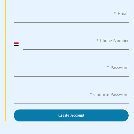
*
Email
*
Phone Number
Egypt
+20
*
Password
*
Confirm Password
Create Account